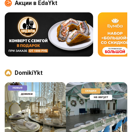
Акции в EdaYkt
DomikiYkt