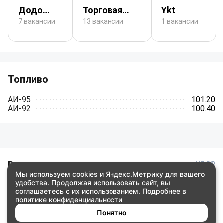
Додо
Торговая
Ykt
Пицца
сеть
7 вакансии
13 вакансии
1 вакансии
«ХозМаркет»
Топливо
АИ-95
101.20
АИ-92
100.40
Валюта
ЦБ РФ
Мы используем cookies и Яндекс.Метрику для вашего
удобства. Продолжая использовать сайт, вы
USD
80.93
соглашаетесь с их использованием. Подробнее в
EUR
93.19
политике конфиденциальности
KZT
0.17
CNY
11.97
Понятно