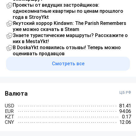
Проекты от ведущих застройщиков:
однокомнатные квартиры по ценам прошлого
года в StroyYkt
Якутский хоррор Kindawn: The Parish Remembers
уже можно скачать в Steam
Знаете туристические маршруты? Расскажите о
них в MestaYkt!
В DoskaYkt появились отзывы! Теперь можно
оценивать продавцов
Смотреть все
Валюта
ЦБ РФ
USD
81.41
EUR
94.06
KZT
0.17
CNY
12.06