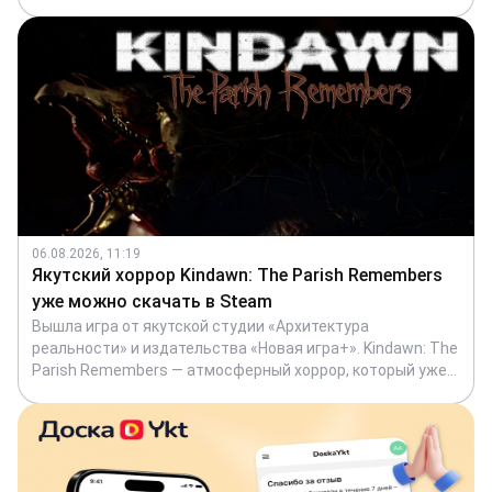
создают уникальный пешеходный маршрут от
Табагинского до Кангаласского мыса, который уже
появился в сервисе MestaYkt — проекте экосистемы
сервисов Ykt, где собраны интересные места,
достопримечательности и маршруты по всей Якутии.
Рассказываем, как разговоры во время обеденного
перерыва переросли в один из главных туристических и
экологических проектов региона.
06.08.2026, 11:19
Якутский хоррор Kindawn: The Parish Remembers
уже можно скачать в Steam
Вышла игра от якутской студии «Архитектура
реальности» и издательства «Новая игра+». Kindawn: The
Parish Remembers — атмосферный хоррор, который уже
доступен для покупки и скачивания в Steam. Посмотрите
трейлер, чтобы сразу окунуться в сеттинг.