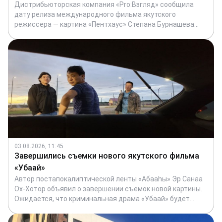
Дистрибьюторская компания «Pro:Взгляд» сообщила
дату релиза международного фильма якутского
режиссера — картина «Пентхаус» Степана Бурнашева
выйдет в прокат 27 августа.
03.08.2026, 11:45
Завершились съемки нового якутского фильма
«Убаай»
Автор постапокалиптической ленты «Абааhы» Эр Санаа
Ох-Хотор объявил о завершении съемок новой картины.
Ожидается, что криминальная драма «Убаай» будет
отличаться по духу и жанру от его предыдущих работ,
сообщили в кинокомпании «Сахафильм».