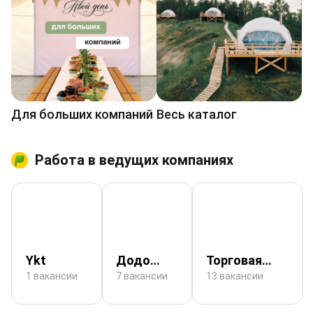
Для больших компаний
Весь каталог
Работа в ведущих компаниях
Ykt
Додо
Торговая
Пицца
сеть
1 вакансии
7 вакансии
13 вакансии
«ХозМаркет»