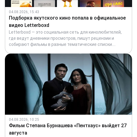
04.08.2026, 15:43
Подборка якутского кино попала в официальное
видео Letterboxd
Letterboxd — это социальная сеть для кинолюбителей,
где ведут дневники просмотров, пишут рецензии и
собирают фильмы в разные тематические списки.
Платформа появилась в 2011 году и сейчас насчитывает
более 30 миллионов пользователей по всему миру. Здесь
можно отмечать просмотренные фильмы, оценивать их
и следить за активностью друзей. Среди множества
пользовательских подборок есть и та, что касается
Якутии.
04.08.2026, 10:25
Фильм Степана Бурнашева «Пентхаус» выйдет 27
августа