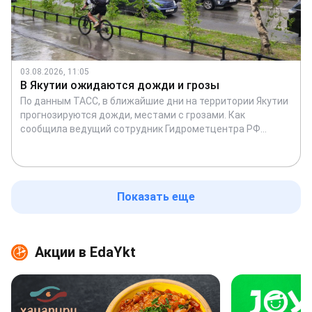
03.08.2026, 11:05
В Якутии ожидаются дожди и грозы
По данным ТАСС, в ближайшие дни на территории Якутии
прогнозируются дожди, местами с грозами. Как
сообщила ведущий сотрудник Гидрометцентра РФ
Марина Макарова, осадки придут в регион через
Забайкальский край и Бурятию. В северных районах
республики в ночные часы возможен дождь с мокрым
снегом — по словам синоптика, это обычное явление для
Показать еще
лета за полярным кругом.
Акции в EdaYkt