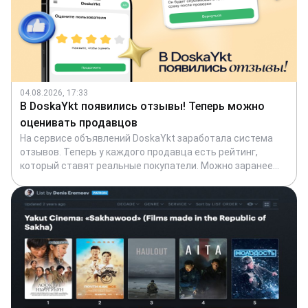
04.08.2026, 17:33
В DoskaYkt появились отзывы! Теперь можно
оценивать продавцов
На сервисе объявлений DoskaYkt заработала система
отзывов. Теперь у каждого продавца есть рейтинг,
который ставят реальные покупатели. Можно заранее
посмотреть, как продавец работает, и решить, стоит ли
доверять. Для покупателей это защита от
недобросовестных продавцов. А для продавцов —
возможность подтвердить свою репутацию.